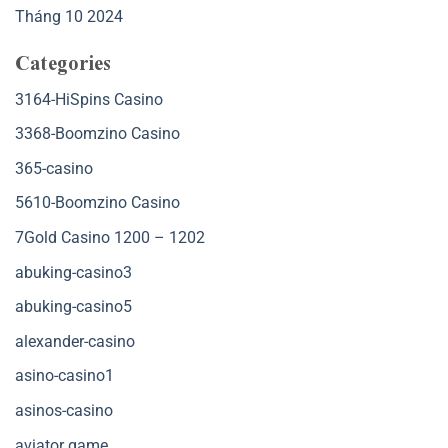
Tháng 10 2024
Categories
3164-HiSpins Casino
3368-Boomzino Casino
365-casino
5610-Boomzino Casino
7Gold Casino 1200 – 1202
abuking-casino3
abuking-casino5
alexander-casino
asino-casino1
asinos-casino
aviator game