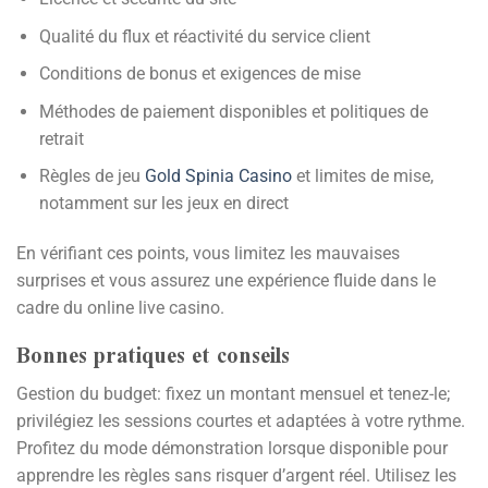
Qualité du flux et réactivité du service client
Conditions de bonus et exigences de mise
Méthodes de paiement disponibles et politiques de
retrait
Règles de jeu
Gold Spinia Casino
et limites de mise,
notamment sur les jeux en direct
En vérifiant ces points, vous limitez les mauvaises
surprises et vous assurez une expérience fluide dans le
cadre du online live casino.
Bonnes pratiques et conseils
Gestion du budget: fixez un montant mensuel et tenez-le;
privilégiez les sessions courtes et adaptées à votre rythme.
Profitez du mode démonstration lorsque disponible pour
apprendre les règles sans risquer d’argent réel. Utilisez les