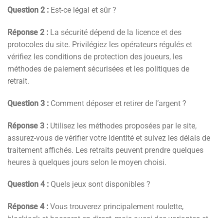
Question 2 :
Est-ce légal et sûr ?
Réponse 2 :
La sécurité dépend de la licence et des
protocoles du site. Privilégiez les opérateurs régulés et
vérifiez les conditions de protection des joueurs, les
méthodes de paiement sécurisées et les politiques de
retrait.
Question 3 :
Comment déposer et retirer de l’argent ?
Réponse 3 :
Utilisez les méthodes proposées par le site,
assurez-vous de vérifier votre identité et suivez les délais de
traitement affichés. Les retraits peuvent prendre quelques
heures à quelques jours selon le moyen choisi.
Question 4 :
Quels jeux sont disponibles ?
Réponse 4 :
Vous trouverez principalement roulette,