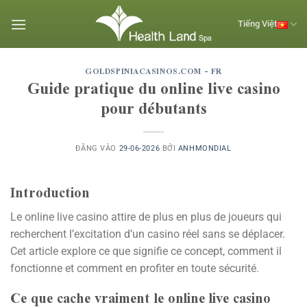
Bỏ
qua
Tiếng Việt
nội
dung
GOLDSPINIACASINOS.COM - FR
Guide pratique du online live casino
pour débutants
ĐĂNG VÀO
29-06-2026
BỞI
ANHMONDIAL
Introduction
Le online live casino attire de plus en plus de joueurs qui
recherchent l’excitation d’un casino réel sans se déplacer.
Cet article explore ce que signifie ce concept, comment il
fonctionne et comment en profiter en toute sécurité.
Ce que cache vraiment le online live casino