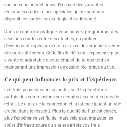
casino vous permet aussi d’essayer des variantes
régionales ou des mises spéciales qui ne sont pas
disponibles sur les jeux en logiciel traditionnel.
Dans un contexte pratique, vous pouvez programmer des
sessions courtes entre deux tâches, ou profiter
d’événements spéciaux en direct avec des croupiers venus
de cadres différents. Cette flexibilité rend l’expérience plus
vivante et adaptable à votre emploi du temps tout en
maintenant une impression de casino réel grâce au live.
Ce qui peut influencer le prix et l’expérience
Les frais peuvent varier selon le jeu et la plateforme:
parfois des commissions sur certains jeux ou des frais de
retrait. Le choix de la connexion et la latence jouent un rôle
crucial dans le ressenti. Plus la qualité du flux est élevée,
plus l’expérience est fluide, mais cela peut impacter les
coûts d’infrastructure du site et parfois vos frais