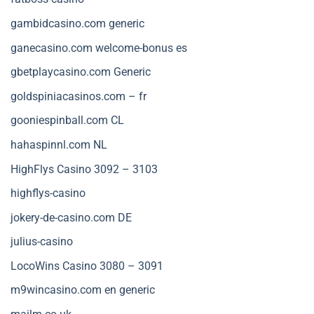
gambidcasino.com generic
ganecasino.com welcome-bonus es
gbetplaycasino.com Generic
goldspiniacasinos.com – fr
gooniespinball.com CL
hahaspinnl.com NL
HighFlys Casino 3092 – 3103
highflys-casino
jokery-de-casino.com DE
julius-casino
LocoWins Casino 3080 – 3091
m9wincasino.com en generic